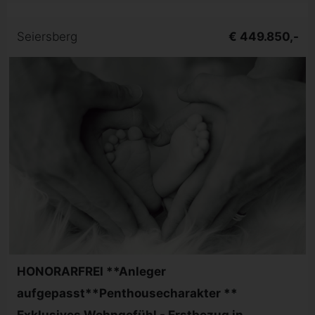
Seiersberg
€ 449.850,-
HONORARFREI **Anleger
aufgepasst**Penthousecharakter **
Exklusives Wohngefühl - Erstbezug in