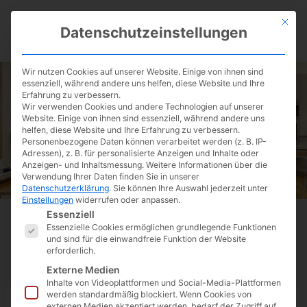
Zum
Mit die
Inhalt
Datenschutzeinstellungen
springen
AKTUELLE IMMOBILIE
VERKAUFEN & VERMIETE
Wir nutzen Cookies auf unserer Website. Einige von ihnen sind
essenziell, während andere uns helfen, diese Website und Ihre
Erfahrung zu verbessern.
Wir verwenden Cookies und andere Technologien auf unserer
Website. Einige von ihnen sind essenziell, während andere uns
Wohnungen
helfen, diese Website und Ihre Erfahrung zu verbessern.
Personenbezogene Daten können verarbeitet werden (z. B. IP-
Adressen), z. B. für personalisierte Anzeigen und Inhalte oder
Anzeigen- und Inhaltsmessung.
Weitere Informationen über die
Verwendung Ihrer Daten finden Sie in unserer
Datenschutzerklärung
.
Sie können Ihre Auswahl jederzeit unter
Einstellungen
widerrufen oder anpassen.
Es folgt eine Liste der Service-Gruppen, für die ei
Essenziell
Essenzielle Cookies ermöglichen grundlegende Funktionen
und sind für die einwandfreie Funktion der Website
Zur Detailsuche
erforderlich.
Externe Medien
Inhalte von Videoplattformen und Social-Media-Plattformen
werden standardmäßig blockiert. Wenn Cookies von
externen Medien akzeptiert werden, bedarf der Zugriff auf