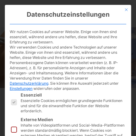
Zum
Mit die
Inhalt
Datenschutzeinstellungen
springen
AKTUELLE IMMOBILIE
VERKAUFEN & VERMIETE
Wir nutzen Cookies auf unserer Website. Einige von ihnen sind
essenziell, während andere uns helfen, diese Website und Ihre
Erfahrung zu verbessern.
Wir verwenden Cookies und andere Technologien auf unserer
Website. Einige von ihnen sind essenziell, während andere uns
Bauprojekte
helfen, diese Website und Ihre Erfahrung zu verbessern.
Personenbezogene Daten können verarbeitet werden (z. B. IP-
Adressen), z. B. für personalisierte Anzeigen und Inhalte oder
Anzeigen- und Inhaltsmessung.
Weitere Informationen über die
Verwendung Ihrer Daten finden Sie in unserer
Datenschutzerklärung
.
Sie können Ihre Auswahl jederzeit unter
Einstellungen
widerrufen oder anpassen.
Es folgt eine Liste der Service-Gruppen, für die ei
Essenziell
Essenzielle Cookies ermöglichen grundlegende Funktionen
und sind für die einwandfreie Funktion der Website
Zur Detailsuche
erforderlich.
Externe Medien
Inhalte von Videoplattformen und Social-Media-Plattformen
werden standardmäßig blockiert. Wenn Cookies von
externen Medien akzeptiert werden, bedarf der Zugriff auf