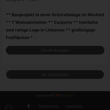
** Bauprojekt in einer Grünruhelage im Murfeld
** 7 Wohneinheiten ** Carports ** herrliche
und ruhige Lage in Liebenau ** großzügige
Freiflächen *
...
Details anzeigen
Zur Detailsuche
created with
by
Immo
Z
Datenschutz
Impressum