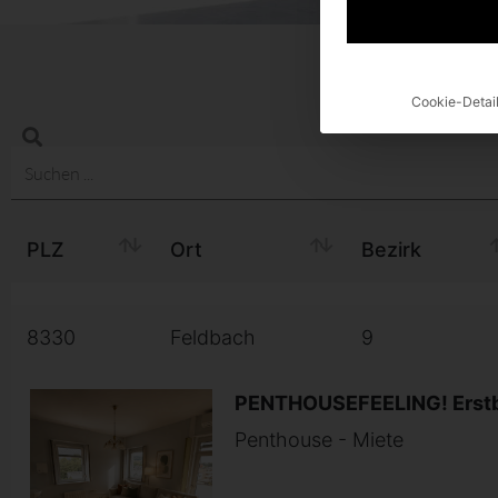
Cookie-Detai
PLZ
Ort
Bezirk
8330
Feldbach
9
PENTHOUSEFEELING! Erstbe
Penthouse - Miete