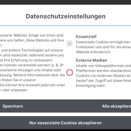
IMMOBILIENSUCHE
AKTUELLE IMMOBIL
Datenschutzeinstellungen
Es folgt eine Liste der Se
unserer Website. Einige von ihnen sind
Essenziell
ere uns helfen, diese Website und Ihre
Essenzielle Cookies ermögliche
n.
Funktionen und sind für die einw
 und andere Technologien auf unserer
Website erforderlich.
en sind essenziell, während andere uns
Externe Medien
nd Ihre Erfahrung zu verbessern.
Penthouse mieten
 können verarbeitet werden (z. B. IP-
Inhalte von Videoplattformen un
sonalisierte Anzeigen und Inhalte oder
Plattformen werden standardmäß
essung.
Weitere Informationen über die
Cookies von externen Medien ak
finden Sie in unserer
bedarf der Zugriff auf diese Inha
Sie können Ihre Auswahl jederzeit unter
Einwilligung mehr.
n oder anpassen.
Speichern
Alle akzeptier
Nur essenzielle Cookies akzeptieren