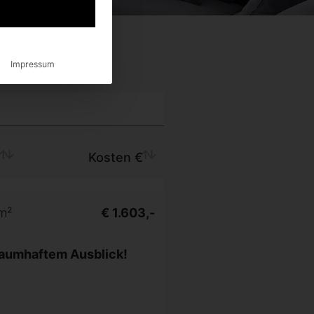
Impressum
e
Kosten €
m²
€ 1.603,-
aumhaftem Ausblick!