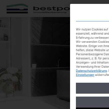
Zum
Inhalt
springen
Wir nutzen Cookies auf 
essenziell, während and
Erfahrung zu verbesser
Wir verwenden Cookies
Website. Einige von ihn
helfen, diese Website u
Personenbezogene Daten
Adressen), z. B. für per
Anzeigen- und Inhaltsm
Verwendung Ihrer Daten 
Datenschutzerklärung
.
Einstellungen
widerrufe