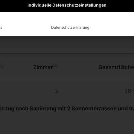
Individuelle Datenschutzeinstellungen
Zur Detailsuche
ls
Datenschutzerklärung
Zimmer
Gesamtfläch
3
88 
zug nach Sanierung mit 2 Sonnenterrassen und tr